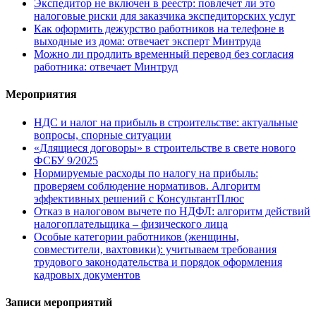
Экспедитор не включен в реестр: повлечет ли это
налоговые риски для заказчика экспедиторских услуг
Как оформить дежурство работников на телефоне в
выходные из дома: отвечает эксперт Минтруда
Можно ли продлить временный перевод без согласия
работника: отвечает Минтруд
Мероприятия
НДС и налог на прибыль в строительстве: актуальные
вопросы, спорные ситуации
«Длящиеся договоры» в строительстве в свете нового
ФСБУ 9/2025
Нормируемые расходы по налогу на прибыль:
проверяем соблюдение нормативов. Алгоритм
эффективных решений с КонсультантПлюс
Отказ в налоговом вычете по НДФЛ: алгоритм действий
налогоплательщика – физического лица
Особые категории работников (женщины,
совместители, вахтовики): учитываем требования
трудового законодательства и порядок оформления
кадровых документов
Записи мероприятий