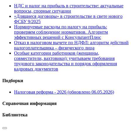
НДС и налог на прибыль в строительстве: актуальные
вопросы, спорные ситуации
«Длящиеся договоры» в строительстве в свете нового
ФСБУ 9/2025
Нормируемые расходы по налогу на прибыль:
проверяем соблюдение нормативов. Алгоритм
эффективных решений с КонсультантПлюс
Отказ в налоговом вычете по НДФЛ: алгоритм действий
налогоплательщика – физического лица
Особые категории работников (женщины,
совместители, вахтовики): учитываем требования
трудового законодательства и порядок оформления
кадровых документов
Подборки
Налоговая реформа - 2026 (обновлено 06.05.2026)
Справочная информация
Библиотека