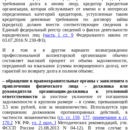
требования долга к иному лицу, кредитор (кредитная
организация, которая обслуживает от имени и в интересах
определенных категорий кредиторов, уступленные таким
кредиторам денежные требования по договору займа
(кредита)) должен внести соответствующие сведения в
Единый федеральный реестр сведений о фактах деятельности
юридических лиц (
часть 1 ст. 9
Федерального закона от
03.07.2016 N 230-ФЗ).
И в том и в другом варианте вознаграждение
профессиональной коллекторской организации обычно
составляет высокий процент от объема задолженности,
переданной на взыскание (суммы возвращенного долга), нет
гарантий по возврату долга в полном объеме;
– обращение в правоохранительные органы с заявлением о
привлечении физического лица – должника или
руководителя организации-должника к уголовной
ответственности
за злостное уклонение от погашения
задолженности в крупном размере – в сумме, превышающей
3,5 млн рублей, или за мошенничество. Используется при
совершении должником противоправных действий, в
частности мошенничества (
ст. ст. 159
,
177
,
примечание к ст.
170.2
УК РФ,
гл. 2 разд. I
Методических рекомендаций, утв.
ФССП России 21.08.2013 N 04-12). В этом случае в