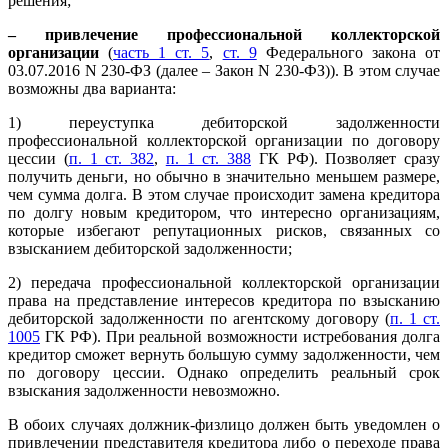
решения;
– привлечение профессиональной коллекторской
организации
(
часть 1 ст. 5
,
ст. 9
Федерального закона от
03.07.2016 N 230-ФЗ (далее – Закон N 230-ФЗ)). В этом случае
возможны два варианта:
1) переуступка дебиторской задолженности
профессиональной коллекторской организации по договору
цессии (
п. 1 ст. 382
,
п. 1 ст. 388
ГК РФ). Позволяет сразу
получить деньги, но обычно в значительно меньшем размере,
чем сумма долга. В этом случае происходит замена кредитора
по долгу новым кредитором, что интересно организациям,
которые избегают репутационных рисков, связанных со
взысканием дебиторской задолженности;
2) передача профессиональной коллекторской организации
права на представление интересов кредитора по взысканию
дебиторской задолженности по агентскому договору (
п. 1 ст.
1005
ГК РФ). При реальной возможности истребования долга
кредитор сможет вернуть большую сумму задолженности, чем
по договору цессии. Однако определить реальный срок
взыскания задолженности невозможно.
В обоих случаях должник-физлицо должен быть уведомлен о
привлечении представителя кредитора либо о переходе права