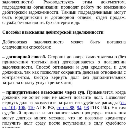
задолженности). Руководствуясь этим документом,
подразделения организации проводят работу по взысканию
дебиторской задолженности. Такими подразделениями могут
быть юридический и договорной отделы, отдел продаж,
служба безопасности, бухгалтерия и др.
Способы взыскания дебиторской задолженности
Дебиторская задолженность может быть погашена
следующими способами:
– договорной способ.
Стороны договора самостоятельно (без
привлечения третьих лиц) договариваются о погашении
задолженности. Способ оптимален и для кредитора, и для
должника, так как позволяет сохранить деловые отношения с
контрагентом, быстро вернуть долг без дополнительных
затрат на оплату услуг третьих лиц;
– принудительное взыскание через суд.
Применяется, когда
должник не хочет или не может погасить долг. Позволяет
вернуть долг и возместить затраты на судебные расходы (
ст.
ст. 101
,
106
,
110
АПК РФ,
ст. ст. 88
,
94
,
98
ГПК РФ). Но сам
судебный процесс и исполнительная процедура взыскания
могут длиться много месяцев, что не позволит кредитору
получить долг сразу после вступления в силу судебного