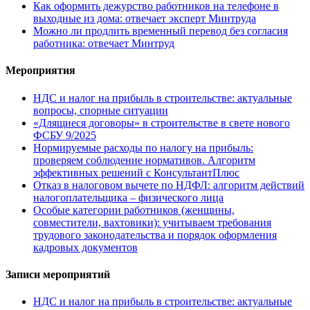
Как оформить дежурство работников на телефоне в
выходные из дома: отвечает эксперт Минтруда
Можно ли продлить временный перевод без согласия
работника: отвечает Минтруд
Мероприятия
НДС и налог на прибыль в строительстве: актуальные
вопросы, спорные ситуации
«Длящиеся договоры» в строительстве в свете нового
ФСБУ 9/2025
Нормируемые расходы по налогу на прибыль:
проверяем соблюдение нормативов. Алгоритм
эффективных решений с КонсультантПлюс
Отказ в налоговом вычете по НДФЛ: алгоритм действий
налогоплательщика – физического лица
Особые категории работников (женщины,
совместители, вахтовики): учитываем требования
трудового законодательства и порядок оформления
кадровых документов
Записи мероприятий
НДС и налог на прибыль в строительстве: актуальные