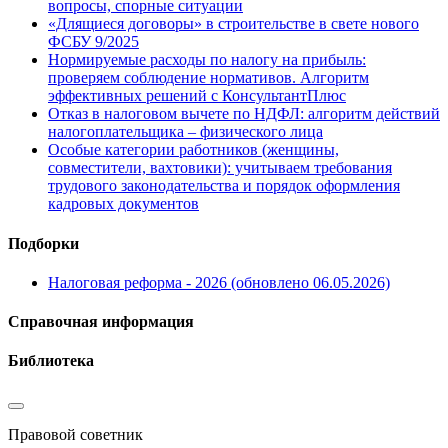
вопросы, спорные ситуации
«Длящиеся договоры» в строительстве в свете нового
ФСБУ 9/2025
Нормируемые расходы по налогу на прибыль:
проверяем соблюдение нормативов. Алгоритм
эффективных решений с КонсультантПлюс
Отказ в налоговом вычете по НДФЛ: алгоритм действий
налогоплательщика – физического лица
Особые категории работников (женщины,
совместители, вахтовики): учитываем требования
трудового законодательства и порядок оформления
кадровых документов
Подборки
Налоговая реформа - 2026 (обновлено 06.05.2026)
Справочная информация
Библиотека
Правовой советник