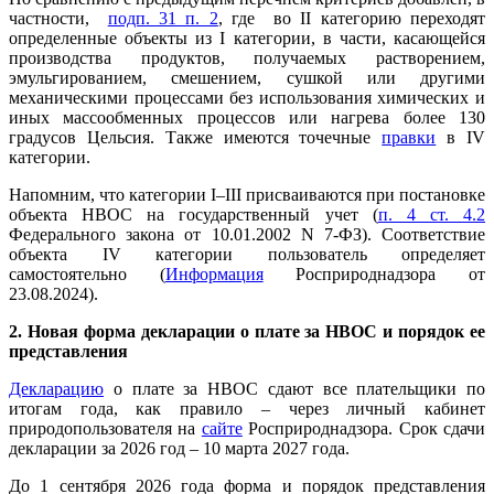
частности,
подп. 31 п. 2
, где во II категорию переходят
определенные объекты из I категории, в части, касающейся
производства продуктов, получаемых растворением,
эмульгированием, смешением, сушкой или другими
механическими процессами без использования химических и
иных массообменных процессов или нагрева более 130
градусов Цельсия. Также имеются точечные
правки
в IV
категории.
Напомним, что категории I–III присваиваются при постановке
объекта НВОС на государственный учет (
п. 4 ст. 4.2
Федерального закона от 10.01.2002 N 7-ФЗ). Соответствие
объекта IV категории пользователь определяет
самостоятельно (
Информация
Росприроднадзора от
23.08.2024).
2. Новая форма декларации о плате за НВОС и порядок ее
представления
Декларацию
о плате за НВОС сдают все плательщики по
итогам года, как правило – через личный кабинет
природопользователя на
сайте
Росприроднадзора. Срок сдачи
декларации за 2026 год – 10 марта 2027 года.
До 1 сентября 2026 года форма и порядок представления