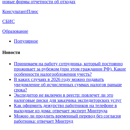
новые формы отчетности об отходах
КонсультантПлюс
СБИС
Образование
Популярное
Новости
Принимаем на работу сотрудника, который постоянно
проживает за рубежом (при этом гражданин РФ). Какие
особенности налогообложения учесть?
В каких случаях в 2026 году можно подавать
уведомление об исчисленных суммах налогов раньше
срока?
Экспедитор не включен в реестр: повлечет ли это
налоговые риски для заказчика экспедиторских услуг
Как оформить дежурство работников на телефоне в
выходные из дома: отвечает эксперт Минтруда
Можно ли продлить временный перевод без согласия
работника: отвечает Минтруд