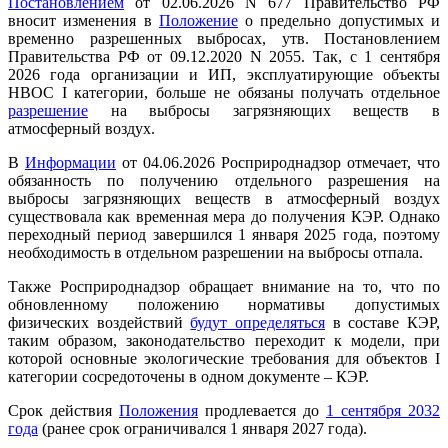
Постановлением
от 02.06.2026 N 677 Правительство РФ
вносит изменения в
Положение
о предельно допустимых и
временно разрешенных выбросах, утв. Постановлением
Правительства РФ от 09.12.2020 N 2055. Так, с 1 сентября
2026 года организации и ИП, эксплуатирующие объекты
НВОС I категории, больше не обязаны получать отдельное
разрешение
на выбросы загрязняющих веществ в
атмосферный воздух.
В
Информации
от 04.06.2026 Росприроднадзор отмечает, что
обязанность по получению отдельного разрешения на
выбросы загрязняющих веществ в атмосферный воздух
существовала как временная мера до получения КЭР. Однако
переходный период завершился 1 января 2025 года, поэтому
необходимость в отдельном разрешении на выбросы отпала.
Также Росприроднадзор обращает внимание на то, что по
обновленному положению нормативы допустимых
физических воздействий
будут определяться
в составе КЭР,
таким образом, законодательство переходит к модели, при
которой основные экологические требования для объектов I
категории сосредоточены в одном документе – КЭР.
Срок действия
Положения
продлевается до
1 сентября 2032
года
(ранее срок ограничивался 1 января 2027 года).