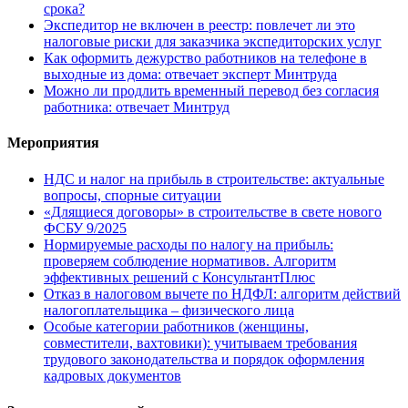
срока?
Экспедитор не включен в реестр: повлечет ли это
налоговые риски для заказчика экспедиторских услуг
Как оформить дежурство работников на телефоне в
выходные из дома: отвечает эксперт Минтруда
Можно ли продлить временный перевод без согласия
работника: отвечает Минтруд
Мероприятия
НДС и налог на прибыль в строительстве: актуальные
вопросы, спорные ситуации
«Длящиеся договоры» в строительстве в свете нового
ФСБУ 9/2025
Нормируемые расходы по налогу на прибыль:
проверяем соблюдение нормативов. Алгоритм
эффективных решений с КонсультантПлюс
Отказ в налоговом вычете по НДФЛ: алгоритм действий
налогоплательщика – физического лица
Особые категории работников (женщины,
совместители, вахтовики): учитываем требования
трудового законодательства и порядок оформления
кадровых документов