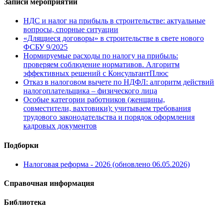
Записи мероприятий
НДС и налог на прибыль в строительстве: актуальные
вопросы, спорные ситуации
«Длящиеся договоры» в строительстве в свете нового
ФСБУ 9/2025
Нормируемые расходы по налогу на прибыль:
проверяем соблюдение нормативов. Алгоритм
эффективных решений с КонсультантПлюс
Отказ в налоговом вычете по НДФЛ: алгоритм действий
налогоплательщика – физического лица
Особые категории работников (женщины,
совместители, вахтовики): учитываем требования
трудового законодательства и порядок оформления
кадровых документов
Подборки
Налоговая реформа - 2026 (обновлено 06.05.2026)
Справочная информация
Библиотека