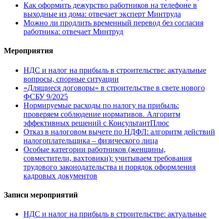
Как оформить дежурство работников на телефоне в
выходные из дома: отвечает эксперт Минтруда
Можно ли продлить временный перевод без согласия
работника: отвечает Минтруд
Мероприятия
НДС и налог на прибыль в строительстве: актуальные
вопросы, спорные ситуации
«Длящиеся договоры» в строительстве в свете нового
ФСБУ 9/2025
Нормируемые расходы по налогу на прибыль:
проверяем соблюдение нормативов. Алгоритм
эффективных решений с КонсультантПлюс
Отказ в налоговом вычете по НДФЛ: алгоритм действий
налогоплательщика – физического лица
Особые категории работников (женщины,
совместители, вахтовики): учитываем требования
трудового законодательства и порядок оформления
кадровых документов
Записи мероприятий
НДС и налог на прибыль в строительстве: актуальные