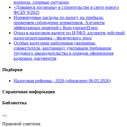
вопросы, спорные ситуации
«Длящиеся договоры» в строительстве в свете нового
ФСБУ 9/2025
Нормируемые расходы по налогу на прибыль:
проверяем соблюдение нормативов. Алгоритм
эффективных решений с КонсультантПлюс
Отказ в налоговом вычете по НДФЛ: алгоритм действий
налогоплательщика – физического лица
Особые категории работников (женщины,
совместители, вахтовики): учитываем требования
трудового законодательства и порядок оформления
кадровых документов
Подборки
Налоговая реформа - 2026 (обновлено 06.05.2026)
Справочная информация
Библиотека
Правовой советник