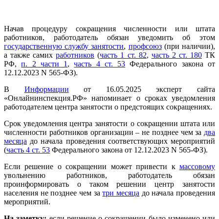
Начав процедуру сокращения численности или штата
работников, работодатель обязан уведомить об этом
государственную службу занятости
,
профсоюз
(при наличии),
а также самих
работников
(
часть 1 ст. 82
,
часть 2 ст. 180
ТК
РФ,
п. 2 части 1
,
часть 4 ст. 53
Федерального закона от
12.12.2023 N 565-ФЗ).
В
Информации
от 16.05.2025 эксперт сайта
«Онлайнинспекция.РФ» напоминает о сроках уведомления
работодателем центра занятости о предстоящих сокращениях.
Срок уведомления центра занятости о сокращении
штата или
численности работников организации – не позднее чем за
два
месяца
до начала проведения соответствующих мероприятий
(
часть 4 ст. 53
Федерального закона от 12.12.2023 N 565-ФЗ).
Если решение о сокращении может привести к
массовому
увольнению работников, работодатель обязан
проинформировать о таком решении центр занятости
населения не позднее чем за
три месяца
до начала проведения
мероприятий.
На заметку:
если решение о сокращении было изменено или