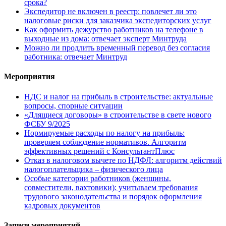
срока?
Экспедитор не включен в реестр: повлечет ли это
налоговые риски для заказчика экспедиторских услуг
Как оформить дежурство работников на телефоне в
выходные из дома: отвечает эксперт Минтруда
Можно ли продлить временный перевод без согласия
работника: отвечает Минтруд
Мероприятия
НДС и налог на прибыль в строительстве: актуальные
вопросы, спорные ситуации
«Длящиеся договоры» в строительстве в свете нового
ФСБУ 9/2025
Нормируемые расходы по налогу на прибыль:
проверяем соблюдение нормативов. Алгоритм
эффективных решений с КонсультантПлюс
Отказ в налоговом вычете по НДФЛ: алгоритм действий
налогоплательщика – физического лица
Особые категории работников (женщины,
совместители, вахтовики): учитываем требования
трудового законодательства и порядок оформления
кадровых документов
Записи мероприятий