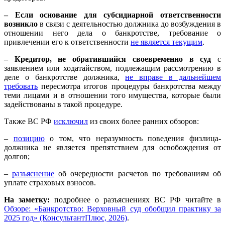
– Если основание для субсидиарной ответственности
возникло
в связи с деятельностью должника до возбуждения в
отношении него дела о банкротстве, требование о
привлечении его к ответственности
не является текущим
.
– Кредитор, не обратившийся своевременно в суд
с
заявлением или ходатайством, подлежащим рассмотрению в
деле о банкротстве должника,
не вправе в дальнейшем
требовать
пересмотра итогов процедуры банкротства между
теми лицами и в отношении того имущества, которые были
задействованы в такой процедуре.
Также ВС РФ
исключил
из своих более ранних обзоров:
–
позицию
о том, что неразумность поведения физлица-
должника не является препятствием для освобождения от
долгов;
–
разъяснение
об очередности расчетов по требованиям об
уплате страховых взносов.
На заметку:
подробнее о разъяснениях ВС РФ читайте в
Обзоре: «Банкротство: Верховный суд обобщил практику за
2025 год» (КонсультантПлюс, 2026)
.