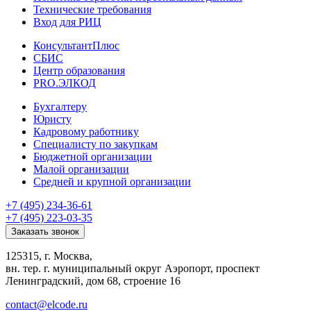
Технические требования
Вход для РИЦ
КонсультантПлюс
СБИС
Центр образования
PRO.ЭЛКОД
Бухгалтеру
Юристу
Кадровому работнику
Специалисту по закупкам
Бюджетной организации
Малой организации
Средней и крупной организации
+7 (495) 234-36-61
+7 (495) 223-03-35
Заказать звонок
125315, г. Москва,
вн. тер. г. муниципальный округ Аэропорт, проспект
Ленинградский, дом 68, строение 16
contact@elcode.ru