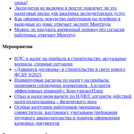
срока?
Экспедитор не включен в реестр: повлечет ли это
налоговые риски для заказчика экспедиторских услуг
Как оформить дежурство работников на телефоне в
выходные из дома: отвечает эксперт Минтруда
Можно ли продлить временный перевод без согласия
работника: отвечает Минтруд
Мероприятия
НДС и налог на прибыль в строительстве: актуальные
вопросы, спорные ситуации
«Длящиеся договоры» в строительстве в свете нового
ФСБУ 9/2025
Нормируемые расходы по налогу на прибыль:
проверяем соблюдение нормативов. Алгоритм
эффективных решений с КонсультантПлюс
Отказ в налоговом вычете по НДФЛ: алгоритм действий
налогоплательщика – физического лица
Особые категории работников (женщины,
совместители, вахтовики): учитываем требования
трудового законодательства и порядок оформления
кадровых документов