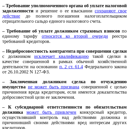
– Требование уполномоченного органа об уплате налоговой
задолженности
и решение о ее взыскании
сохраняют свое
действие
до полного погашения налогоплательщиком
отрицательного сальдо единого налогового счета.
– Требование об уплате должником страховых взносов
по
единому тарифу
относится ко второй очереди
реестра
требований кредиторов.
– Недобросовестность контрагента при совершении сделки
с должником
исключает квалификацию
такой сделки в
качестве совершенной в рамках обычной хозяйственной
деятельности на основании
п. 2 ст. 61.4
Федерального закона
от 26.10.2002 N 127-ФЗ.
– Заключенная должником сделка по отчуждению
имущества
не может быть признана
совершенной с целью
причинения вреда кредиторам, если имеются доказательства
добросовестной цели ее заключения.
– К субсидиарной ответственности по обязательствам
должника
может быть привлечен
конкурсный кредитор,
осуществлявший контроль над действиями должника и
причинивший своими действиями вред интересам других
кредиторов.