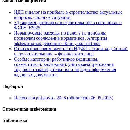
Записи мероприятий
НДС и налог на прибыль в строительстве: актуальные
вопросы, спорные ситуации
«Длящиеся договоры» в строительстве в свете нового
ФСБУ 9/2025
Нормируемые расходы по налогу на прибыль:
проверяем соблюдение нормативов. Алгоритм
эффективных решений с КонсультантПлюс
Отказ в налоговом вычете по НДФЛ: алгоритм действий
налогоплательщика – физического лица
Особые категории работников (женщины,
совместители, вахтовики): учитываем требования
трудового законодательства и порядок оформления
кадровых документов
Подборки
Налоговая реформа - 2026 (обновлено 06.05.2026)
Справочная информация
Библиотека