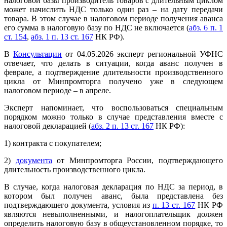
налоговой базы производитель товаров с длительным циклом
может начислить НДС только один раз – на дату передачи
товара. В этом случае в налоговом периоде получения аванса
его сумма в налоговую базу по НДС не включается (
абз. 6 п. 1
ст. 154
,
абз. 1 п. 13 ст. 167
НК РФ).
В
Консультации
от 04.05.2026 эксперт региональной УФНС
отвечает, что делать в ситуации, когда аванс получен в
феврале, а подтверждение длительности производственного
цикла от Минпромторга получено уже в следующем
налоговом периоде – в апреле.
Эксперт напоминает, что воспользоваться специальным
порядком можно только в случае представления вместе с
налоговой декларацией (
абз. 2 п. 13 ст. 167
НК РФ):
1) контракта с покупателем;
2)
документа
от Минпромторга России, подтверждающего
длительность производственного цикла.
В случае, когда налоговая декларация по НДС за период, в
котором был получен аванс, была представлена без
подтверждающего документа, условия из
п. 13 ст. 167
НК РФ
являются невыполненными, и налогоплательщик должен
определить налоговую базу в общеустановленном порядке, то