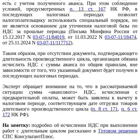
есть с учетом полученного аванса. При этом соблюдение
условий, предусмотренных
п. 13 ст. 167
НК РФ, в
последующих налоговых периодах позволит
налогоплательщику использовать специальный порядок, но
не является основанием для уточнения налоговой базы по
НДС за прошлые периоды (Письма Минфина России от
15.12.2017 N
03-07-11/84019
, от 11.03.2022 N
03-07-11/18474
,
от 25.11.2024 N
03-07-11/117712
).
Таким образом, при отсутствии документа, подтверждающего
длительность производственного цикла, организация обязана
исчислить НДС с суммы аванса по общим правилам, вне
зависимости от того, что указанный документ будет получен в
последующих налоговых периодах.
Эксперт обращает внимание на то, что в рассматриваемой
ситуации сумма «авансового» НДС, исчисленная с
предварительной оплаты, может быть заявлена к вычету в
налоговом периоде, соответствующем дате отгрузки товаров
длительного производственного цикла (
п. 8 ст. 171
,
п. 6 ст.
172
НК РФ).
На заметку:
подробно об исчислении НДС при выполнении
работ с длительным циклом рассказано в
Готовом решении
СПС КонсультантПлюс.