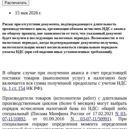
Распечатать
15 мая 2026 г.
Риски: при отсутствии документа, подтверждающего длительность
производственного цикла, организация обязана исчислить НДС с аванса
по общему правилу, вне зависимости от того, что указанный документ
будет получен в последующих налоговых периодах. Возможности: в тех
налоговых периодах, когда подтверждающие документы получены,
налогоплательщик может воспользоваться специальным порядком
уплаты НДС (при соблюдении иных установленных требований).
В общем случае при получении аванса в счет предстоящей
поставки товаров (выполнения услуг) в налоговую базу
включается вся сумма полученной предоплаты с учетом НДС
(
п. 1 ст. 154
НК РФ).
Производители товаров (исполнители работ) с длительным
производственным циклом (более 6 месяцев) могут выбрать
порядок исчисления налоговой базы по НДС: общий либо
специальный (Письма Минфина России от 17.02.2021
N 03-
07-11/10892
, от 01.09.2016
N 03-07-11/50991
). При
специальном порядке определения момента определения