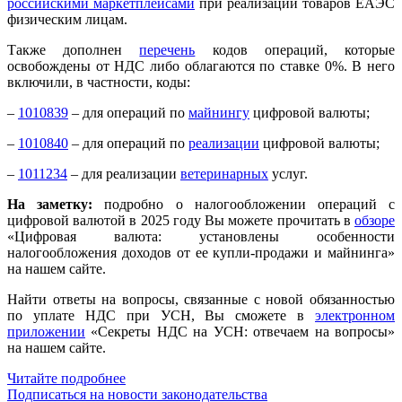
российскими маркетплейсами
при реализации товаров ЕАЭС
физическим лицам.
Также дополнен
перечень
кодов операций, которые
освобождены от НДС либо облагаются по ставке 0%. В него
включили, в частности, коды:
–
1010839
– для операций по
майнингу
цифровой валюты;
–
1010840
– для операций по
реализации
цифровой валюты;
–
1011234
– для реализации
ветеринарных
услуг.
На заметку:
подробно о налогообложении операций с
цифровой валютой в 2025 году Вы можете прочитать в
обзоре
«Цифровая валюта: установлены особенности
налогообложения доходов от ее купли-продажи и майнинга»
на нашем сайте.
Найти ответы на вопросы, связанные с новой обязанностью
по уплате НДС при УСН, Вы сможете в
электронном
приложении
«Секреты НДС на УСН: отвечаем на вопросы»
на нашем сайте.
Читайте подробнее
Подписаться на новости законодательства