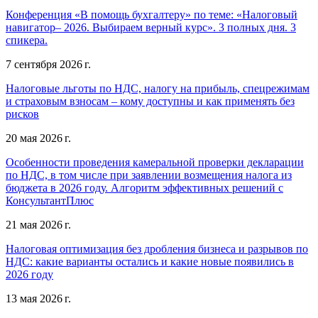
Конференция «В помощь бухгалтеру» по теме: «Налоговый
навигатор– 2026. Выбираем верный курс». 3 полных дня. 3
спикера.
7 сентября 2026 г.
Налоговые льготы по НДС, налогу на прибыль, спецрежимам
и страховым взносам – кому доступны и как применять без
рисков
20 мая 2026 г.
Особенности проведения камеральной проверки декларации
по НДС, в том числе при заявлении возмещения налога из
бюджета в 2026 году. Алгоритм эффективных решений с
КонсультантПлюс
21 мая 2026 г.
Налоговая оптимизация без дробления бизнеса и разрывов по
НДС: какие варианты остались и какие новые появились в
2026 году
13 мая 2026 г.