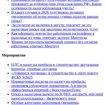
проживает за рубежом (при этом гражданин РФ). Какие
особенности налогообложения учесть?
В каких случаях в 2026 году можно подавать
уведомление об исчисленных суммах налогов раньше
срока?
Экспедитор не включен в реестр: повлечет ли это
налоговые риски для заказчика экспедиторских услуг
Как оформить дежурство работников на телефоне в
выходные из дома: отвечает эксперт Минтруда
Можно ли продлить временный перевод без согласия
работника: отвечает Минтруд
Мероприятия
НДС и налог на прибыль в строительстве: актуальные
вопросы, спорные ситуации
«Длящиеся договоры» в строительстве в свете нового
ФСБУ 9/2025
Нормируемые расходы по налогу на прибыль:
проверяем соблюдение нормативов. Алгоритм
эффективных решений с КонсультантПлюс
Отказ в налоговом вычете по НДФЛ: алгоритм действий
налогоплательщика – физического лица
Особые категории работников (женщины,