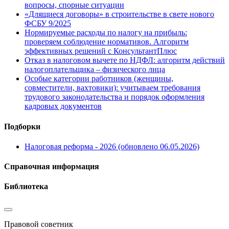
вопросы, спорные ситуации
«Длящиеся договоры» в строительстве в свете нового
ФСБУ 9/2025
Нормируемые расходы по налогу на прибыль:
проверяем соблюдение нормативов. Алгоритм
эффективных решений с КонсультантПлюс
Отказ в налоговом вычете по НДФЛ: алгоритм действий
налогоплательщика – физического лица
Особые категории работников (женщины,
совместители, вахтовики): учитываем требования
трудового законодательства и порядок оформления
кадровых документов
Подборки
Налоговая реформа - 2026 (обновлено 06.05.2026)
Справочная информация
Библиотека
Правовой советник