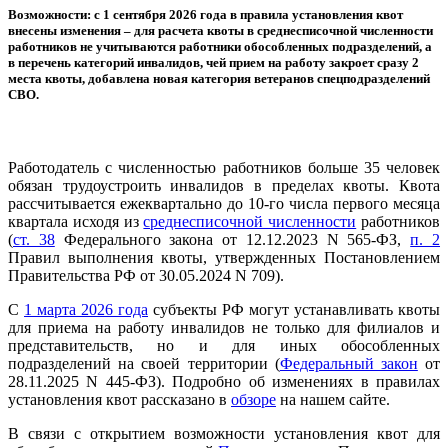
Возможности: с 1 сентября 2026 года в правила установления квот
внесены изменения – для расчета квоты в среднесписочной численности
работников не учитываются работники обособленных подразделений, а
в перечень категорий инвалидов, чей прием на работу закроет сразу 2
места квоты, добавлена новая категория ветеранов спецподразделений
СВО.
Работодатель с численностью работников больше 35 человек
обязан трудоустроить инвалидов в пределах квоты. Квота
рассчитывается ежеквартально до 10-го числа первого месяца
квартала исходя из
среднесписочной численности
работников
(
ст. 38
Федерального закона от 12.12.2023 N 565-ФЗ,
п. 2
Правил выполнения квоты, утвержденных Постановлением
Правительства РФ от 30.05.2024 N 709).
С
1 марта 2026 года
субъекты РФ могут устанавливать квоты
для приема на работу инвалидов не только для филиалов и
представительств, но и для иных обособленных
подразделений на своей территории (
Федеральный закон
от
28.11.2025 N 445-ФЗ). Подробно об изменениях в правилах
установления квот рассказано в
обзоре
на нашем сайте.
В связи с открытием возможности установления квот для