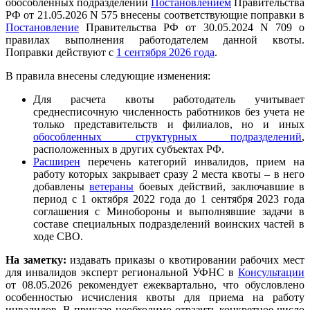
обособленных подразделений
Постановлением
Правительства
РФ от 21.05.2026 N 575 внесены соответствующие поправки в
Постановление
Правительства РФ от 30.05.2024 N 709 о
правилах выполнения работодателем данной квоты.
Поправки действуют с
1 сентября 2026 года
.
В правила внесены следующие изменения:
Для расчета квоты работодатель учитывает
среднесписочную численность работников без учета не
только представительств и филиалов, но и иных
обособленных структурных подразделений
,
расположенных в других субъектах РФ.
Расширен
перечень категорий инвалидов, прием на
работу которых закрывает сразу 2 места квоты – в него
добавлены
ветераны
боевых действий, заключавшие в
период с 1 октября 2022 года до 1 сентября 2023 года
соглашения с Минобороны и выполнявшие задачи в
составе специальных подразделений воинских частей в
ходе СВО.
На заметку:
издавать приказы о квотировании рабочих мест
для инвалидов эксперт региональной УФНС в
Консультации
от 08.05.2026 рекомендует ежеквартально, что обусловлено
особенностью исчисления квоты для приема на работу
инвалидов. В приказе необходимо отразить конкретное число