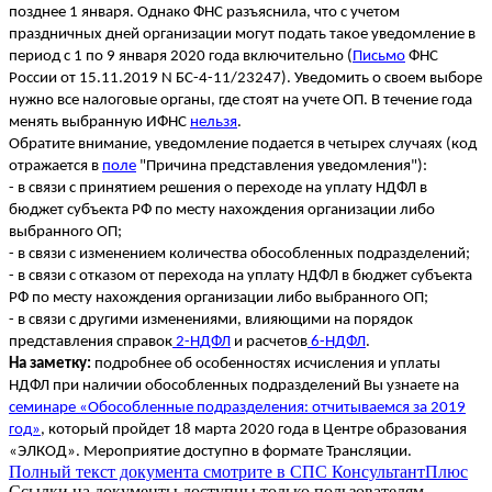
позднее 1 января. Однако ФНС разъяснила, что с учетом
праздничных дней организации могут подать такое уведомление в
период с 1 по 9 января 2020 года включительно (
Письмо
ФНС
России от 15.11.2019 N БС-4-11/23247). Уведомить о своем выборе
нужно все налоговые органы, где стоят на учете ОП. В течение года
менять выбранную ИФНС
нельзя
.
Обратите внимание, уведомление подается в четырех случаях (код
отражается в
поле
"Причина представления уведомления"):
- в связи с принятием решения о переходе на уплату НДФЛ в
бюджет субъекта РФ по месту нахождения организации либо
выбранного ОП;
- в связи с изменением количества обособленных подразделений;
- в связи с отказом от перехода на уплату НДФЛ в бюджет субъекта
РФ по месту нахождения организации либо выбранного ОП;
- в связи с другими изменениями, влияющими на порядок
представления справок
2-НДФЛ
и расчетов
6-НДФЛ
.
На заметку:
подробнее об особенностях исчисления и уплаты
НДФЛ при наличии обособленных подразделений Вы узнаете на
семинаре «Обособленные подразделения: отчитываемся за 2019
год»
, который пройдет 18 марта 2020 года в Центре образования
«ЭЛКОД». Мероприятие доступно в формате Трансляции.
Полный текст документа смотрите в СПС КонсультантПлюс
Ссылки на документы доступны только пользователям