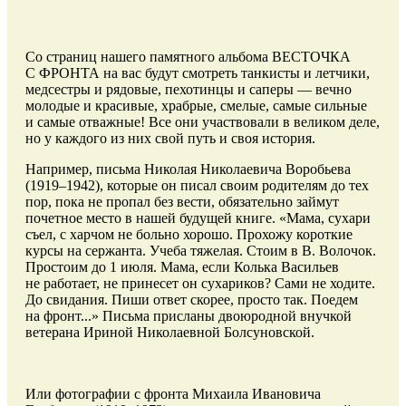
Со страниц нашего памятного альбома ВЕСТОЧКА
С ФРОНТА на вас будут смотреть танкисты и летчики,
медсестры и рядовые, пехотинцы и саперы — вечно
молодые и красивые, храбрые, смелые, самые сильные
и самые отважные! Все они участвовали в великом деле,
но у каждого из них свой путь и своя история.
Например, письма Николая Николаевича Воробьева
(1919–1942), которые он писал своим родителям до тех
пор, пока не пропал без вести, обязательно займут
почетное место в нашей будущей книге. «Мама, сухари
съел, с харчом не больно хорошо. Прохожу короткие
курсы на сержанта. Учеба тяжелая. Стоим в В. Волочок.
Простоим до 1 июля. Мама, если Колька Васильев
не работает, не принесет он сухариков? Сами не ходите.
До свидания. Пиши ответ скорее, просто так. Поедем
на фронт...» Письма присланы двоюродной внучкой
ветерана Ириной Николаевной Болсуновской.
Или фотографии с фронта Михаила Ивановича