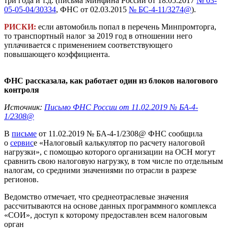
три года и т.д. (письма Минфина России от 18.05.2017
№ 03-
05-05-04/30334
, ФНС от 02.03.2015
№ БС-4-11/3274@
).
РИСКИ:
если автомобиль попал в перечень Минпромторга,
то транспортный налог за 2019 год в отношении него
уплачивается с применением соответствующего
повышающего коэффициента.
ФНС рассказала, как работает один из блоков налогового
контроля
Источник:
Письмо ФНС России от 11.02.2019 № БА-4-
1/2308@
В
письме
от 11.02.2019 № БА-4-1/2308@ ФНС сообщила
о
сервис
е «Налоговый калькулятор по расчету налоговой
нагрузки», с помощью которого организации на ОСН могут
сравнить свою налоговую нагрузку, в том числе по отдельным
налогам, со средними значениями по отрасли в разрезе
регионов.
Ведомство отмечает, что среднеотраслевые значения
рассчитываются на основе данных программного комплекса
«СОИ», доступ к которому предоставлен всем налоговым
орган