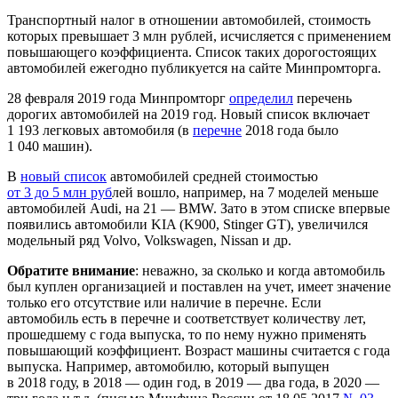
Транспортный налог в отношении автомобилей, стоимость
которых превышает 3 млн рублей, исчисляется с применением
повышающего коэффициента. Список таких дорогостоящих
автомобилей ежегодно публикуется на сайте Минпромторга.
28 февраля 2019 года Минпромторг
определил
перечень
дорогих автомобилей на 2019 год. Новый список включает
1 193 легковых автомобиля (в
перечне
2018 года было
1 040 машин).
В
новый список
автомобилей средней стоимостью
от 3 до 5 млн руб
лей вошло, например, на 7 моделей меньше
автомобилей Audi, на 21 — BMW. Зато в этом списке впервые
появились автомобили KIA (K900, Stinger GT), увеличился
модельный ряд Volvo, Volkswagen, Nissan и др.
Обратите внимание
: неважно, за сколько и когда автомобиль
был куплен организацией и поставлен на учет, имеет значение
только его отсутствие или наличие в перечне. Если
автомобиль есть в перечне и соответствует количеству лет,
прошедшему с года выпуска, то по нему нужно применять
повышающий коэффициент. Возраст машины считается с года
выпуска. Например, автомобилю, который выпущен
в 2018 году, в 2018 — один год, в 2019 — два года, в 2020 —