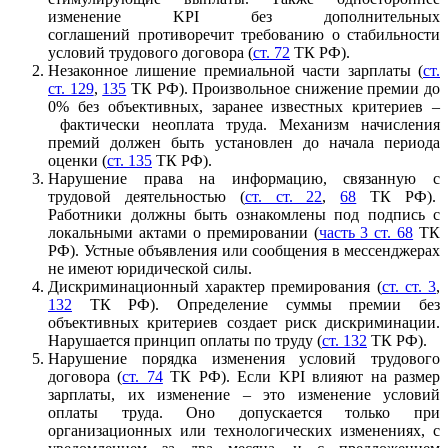
изменение KPI без дополнительных
соглашений противоречит требованию о стабильности
условий трудового договора (
ст. 72
ТК РФ).
Незаконное лишение премиальной части зарплаты (
ст.
ст. 129
,
135
ТК РФ). Произвольное снижение премии до
0% без объективных, заранее известных критериев –
фактически неоплата труда. Механизм начисления
премий должен быть установлен до начала периода
оценки (
ст. 135
ТК РФ).
Нарушение права на информацию, связанную с
трудовой деятельностью (
ст. ст. 22
,
68
ТК РФ).
Работники должны быть ознакомлены под подпись с
локальными актами о премировании (
часть 3 ст. 68
ТК
РФ). Устные объявления или сообщения в мессенджерах
не имеют юридической силы.
Дискриминационный характер премирования (
ст. ст. 3
,
132
ТК РФ). Определение суммы премии без
объективных критериев создает риск дискриминации.
Нарушается принцип оплаты по труду (
ст. 132
ТК РФ).
Нарушение порядка изменения условий трудового
договора (
ст. 74
ТК РФ). Если KPI влияют на размер
зарплаты, их изменение – это изменение условий
оплаты труда. Оно допускается только при
организационных или технологических изменениях, с