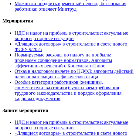
Можно ли продлить временный перевод без согласия
работника: отвечает Минтруд
Мероприятия
НДС и налог на прибыль в строительстве: актуальные
вопросы, спорные ситуации
«Длящиеся договоры» в строительстве в свете нового
ФСБУ 9/2025
Нормируемые расходы по налогу на прибыль:
проверяем соблюдение нормативов. Алгоритм
эффективных решений с КонсультантПлюс
Отказ в налоговом вычете по НДФЛ: алгоритм действий
налогоплательщика – физического лица
Особые категории работников (женщины,
совместители, вахтовики): учитываем требования
трудового законодательства и порядок оформления
кадровых документов
Записи мероприятий
НДС и налог на прибыль в строительстве: актуальные
вопросы, спорные ситуации
«Длящиеся договоры» в строительстве в свете нового