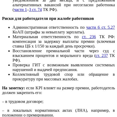
уведомлением за два месяца, и с предложением
альтернативных вакансий при несогласии работника
(
части 1
–
3 ст. 74
ТК РФ).
Риски для работодателя при жалобе работников
Административная ответственность по
части 6 ст. 5.27
КоАП (штрафы за невыплату зарплаты).
Материальная ответственность по
ст. 236
ТК РФ:
компенсация за задержку выплаты премии (ключевая
ставка ЦБ x 1/150 за каждый день просрочки).
Восстановление премиальной части через суд с
взысканием процентов и морального вреда (
ст. 237
ТК
РФ).
Проверка ГИТ с возможным выявлением системных
нарушений и выдачей предписания.
Коллективный трудовой спор или обращение в
прокуратуру при массовых жалобах.
На заметку:
если KPI влияет на размер премии, работодатель
должен закрепить его:
– в трудовом договоре;
– в локальных нормативных актах (ЛНА), например, в
положении о премировании.