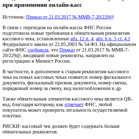
при применении онлайн-касс
Источник:
Приказ от 21.03.2017 № ММВ-7-20/229@
В связи с переходом на онлайн-кассы ФНС России
подготовила новые требования к обязательным реквизитам
кассового чека, установленные
абз. 12 п. 4
,
абз. 6 п. 5 ст. 4.1
Федерального закона от 22.05.2003 № 54-ФЗ. На официальном
сайте ФНС
сообщила
, что
Приказ
от 21.03.2017 № ММВ-7-
20/229@, вводящий новые реквизиты, направлен на
регистрацию в Минюст России.
В частности, в дополнение к старым реквизитам кассового
чека на новых кассовых чеках появятся: номер фискального
документа, фискальный признак документа, номер смены,
порядковый номер за смену, вид налогообложения и др.
Также обязательным элементом кассового чека является QR-
код, благодаря которому, как
отмечает
ФНС, любой
покупатель может проверить легальность осуществляемой
покупки.
РИСКИ:
кассовый чек должен будет содержать больше
обязательных реквизитов.