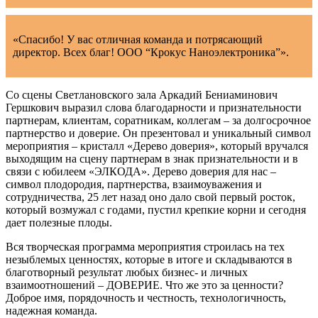
«Спасибо! У вас отличная команда и потрясающий
директор. Всех благ! ООО “Крокус Наноэлектроника”».
Со сцены Светлановского зала Аркадий Бениаминович
Гершкович выразил слова благодарности и признательности
партнерам, клиентам, соратникам, коллегам – за долгосрочное
партнерство и доверие. Он презентовал и уникальный символ
мероприятия – кристалл «Дерево доверия», который вручался
выходящим на сцену партнерам в знак признательности и в
связи с юбилеем «ЭЛКОДА». Дерево доверия для нас –
символ плодородия, партнерства, взаимоуважения и
сотрудничества, 25 лет назад оно дало свой первый росток,
который возмужал с годами, пустил крепкие корни и сегодня
дает полезные плоды.
Вся творческая программа мероприятия строилась на тех
незыблемых ценностях, которые в итоге и складываются в
благотворный результат любых бизнес- и личных
взаимоотношений – ДОВЕРИЕ. Что же это за ценности?
Доброе имя, порядочность и честность, технологичность,
надежная команда.