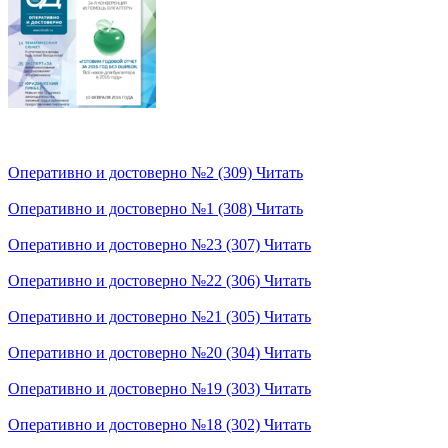
Оперативно и достоверно №2 (309)
Читать
Оперативно и достоверно №1 (308)
Читать
Оперативно и достоверно №23 (307)
Читать
Оперативно и достоверно №22 (306)
Читать
Оперативно и достоверно №21 (305)
Читать
Оперативно и достоверно №20 (304)
Читать
Оперативно и достоверно №19 (303)
Читать
Оперативно и достоверно №18 (302)
Читать